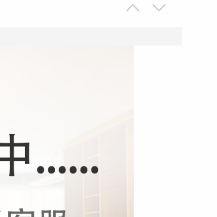


大为家具 礼堂椅 软席座椅 影院椅
¥0.01
大为家具 院校家具 培训桌 学校课桌 免费策划方案，可定制
¥0.01