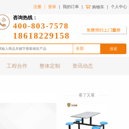
注册
|
登录
|
我的订单
|
购物车
|
个人中心
咨询热线：
400-803-7578
18618229158
全部
办公家具
工程合作
整体定制
资讯动态
酒店家具
医养家具
金融院校
家居家私
看了又看