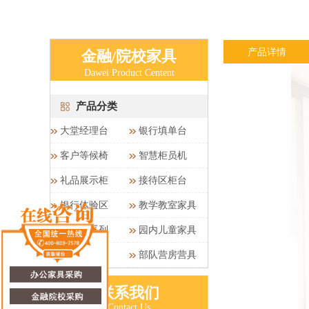
产品详情
金融/院校家具
Dawei Product Centent
产品分类
大堂经理台
银行填单台
客户等候椅
智慧柜员机
礼品展示柜
接待区柜台
银行体验区
教学教室家具
实验室系列
园内儿童家具
整体定制
部队营房营具
联系我们
Contact Us