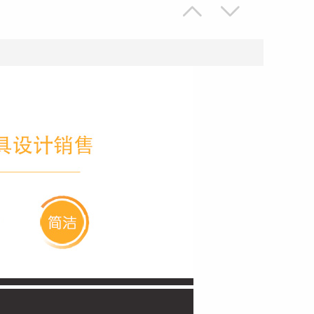


大为家具 院校家具 培训桌 学校课桌 联系客服，多种款式可选，送货上门11
¥0.04
产品更新中
¥1.00