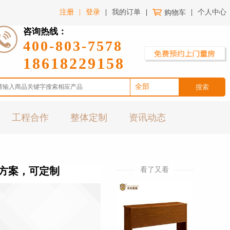
注册
|
登录
|
我的订单
|
购物车
|
个人中心
咨询热线：
400-803-7578
18618229158
全部
办公家具
工程合作
整体定制
资讯动态
酒店家具
医养家具
金融院校
家居家私
划方案，可定制
看了又看