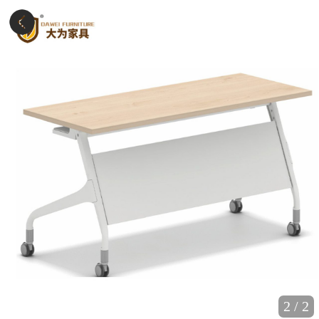
2
/
2