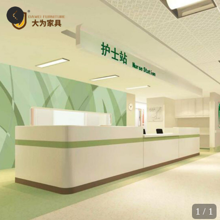
1
/
1