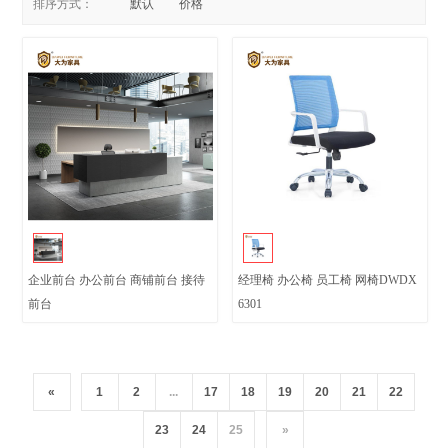
排序方式：
默认
价格
企业前台 办公前台 商铺前台 接待
经理椅 办公椅 员工椅 网椅DWDX
前台
6301
«
1
2
...
17
18
19
20
21
22
23
24
25
»