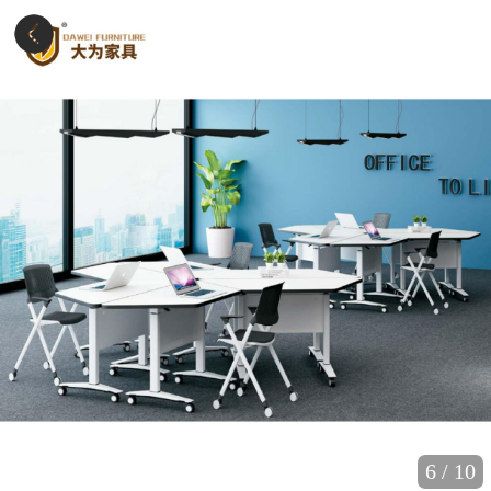
6
/
10