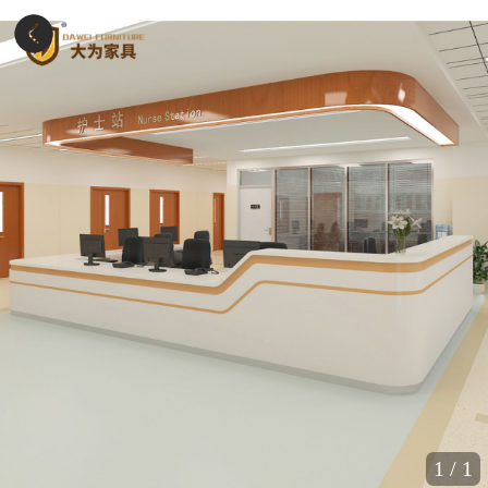
1
/
1