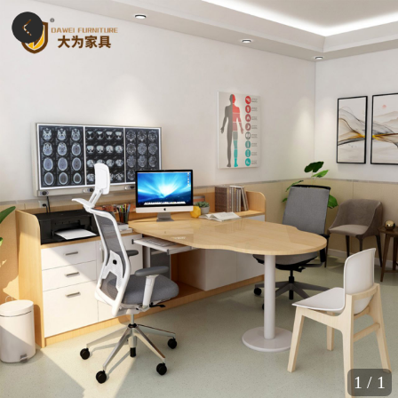
1
/
1