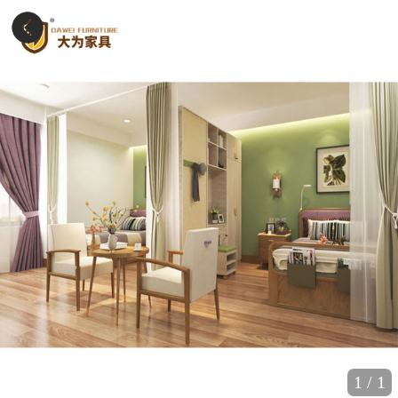
1
/
1