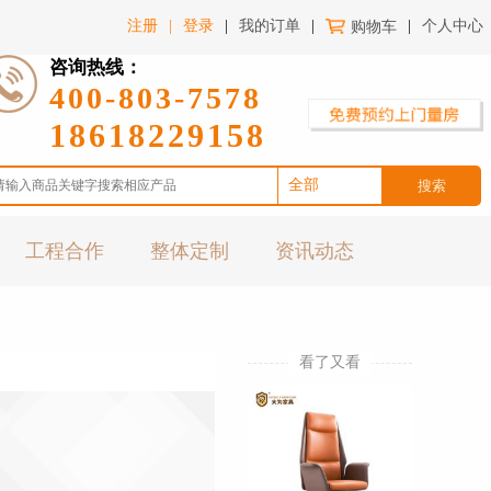
注册
|
登录
|
我的订单
|
购物车
|
个人中心
咨询热线：
400-803-7578
18618229158
全部
办公家具
工程合作
整体定制
资讯动态
酒店家具
医养家具
金融院校
家居家私
看了又看