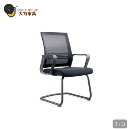
3
/
3