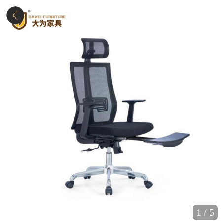
1
/
5