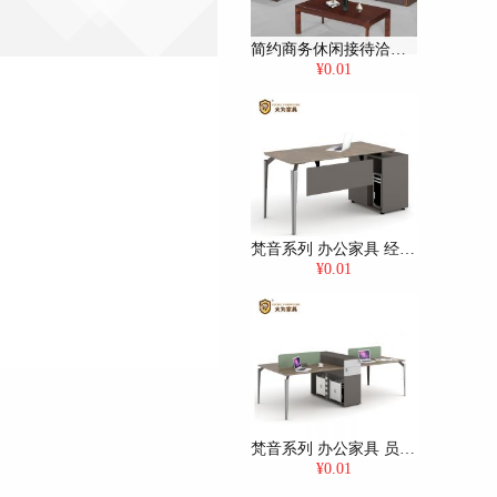
简约商务休闲接待洽谈沙发 西皮沙发DWDF6026
¥0.01
梵音系列 办公家具 经理办公桌 板式班台 大班台 主管桌 DWVL-D0216 1600W*700D*750H（送货安装）
¥0.01
梵音系列 办公家具 员工工位 四人位 多人工位 屏风工位 四人位 DWVL-D0728 2800W*1200D*995H（送货上门）
¥0.01