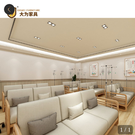
1
/
1